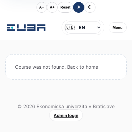
☀
☾
A−
A+
Reset
Jazyk
🇬🇧
Menu
Course was not found.
Back to home
© 2026 Ekonomická univerzita v Bratislave
Admin login