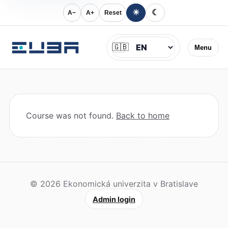
☀
☾
A−
A+
Reset
Jazyk
🇬🇧
Menu
Course was not found.
Back to home
© 2026 Ekonomická univerzita v Bratislave
Admin login