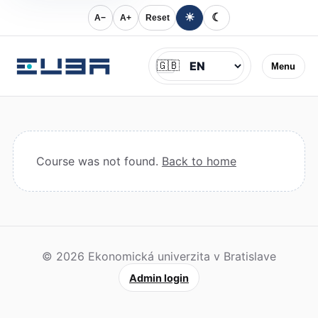
☀
☾
A−
A+
Reset
Jazyk
🇬🇧
Menu
Course was not found.
Back to home
© 2026 Ekonomická univerzita v Bratislave
Admin login