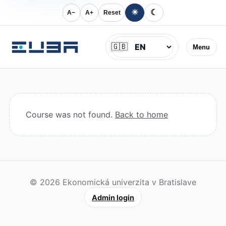
☀
☾
A−
A+
Reset
Jazyk
🇬🇧
Menu
Course was not found.
Back to home
© 2026 Ekonomická univerzita v Bratislave
Admin login