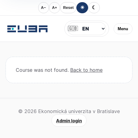
☀
☾
A−
A+
Reset
Jazyk
🇬🇧
Menu
Course was not found.
Back to home
© 2026 Ekonomická univerzita v Bratislave
Admin login