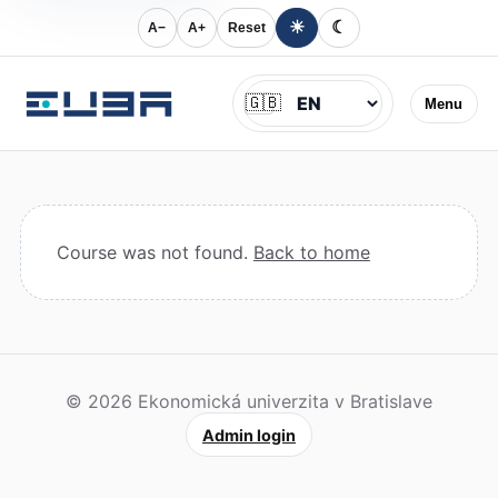
☀
☾
A−
A+
Reset
Jazyk
🇬🇧
Menu
Course was not found.
Back to home
© 2026 Ekonomická univerzita v Bratislave
Admin login