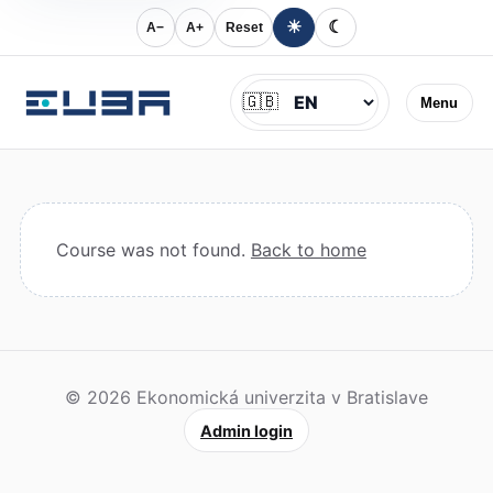
☀
☾
A−
A+
Reset
Jazyk
🇬🇧
Menu
Course was not found.
Back to home
© 2026 Ekonomická univerzita v Bratislave
Admin login