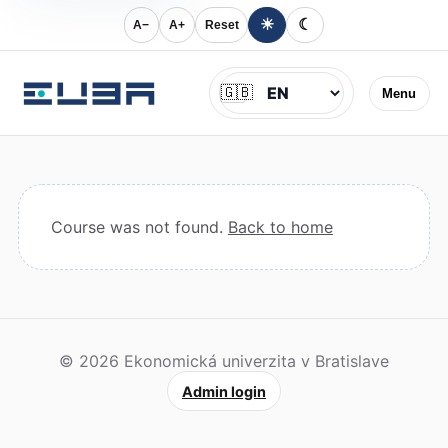
☀
☾
A−
A+
Reset
Jazyk
🇬🇧
Menu
Course was not found.
Back to home
© 2026 Ekonomická univerzita v Bratislave
Admin login