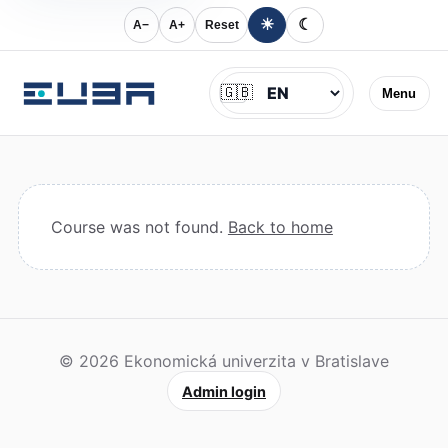
☀
☾
A−
A+
Reset
Jazyk
🇬🇧
Menu
Course was not found.
Back to home
© 2026 Ekonomická univerzita v Bratislave
Admin login