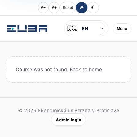
☀
☾
A−
A+
Reset
Jazyk
🇬🇧
Menu
Course was not found.
Back to home
© 2026 Ekonomická univerzita v Bratislave
Admin login