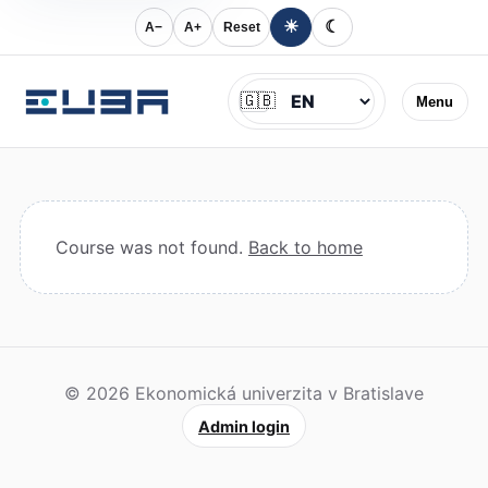
☀
☾
A−
A+
Reset
Jazyk
🇬🇧
Menu
Course was not found.
Back to home
© 2026 Ekonomická univerzita v Bratislave
Admin login