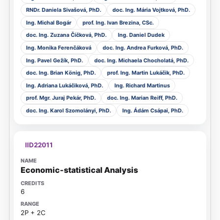
RNDr. Daniela Sivašová, PhD.
doc. Ing. Mária Vojtková, PhD.
Ing. Michal Bogár
prof. Ing. Ivan Brezina, CSc.
doc. Ing. Zuzana Čičková, PhD.
Ing. Daniel Dudek
Ing. Monika Ferenčáková
doc. Ing. Andrea Furková, PhD.
Ing. Pavel Gežík, PhD.
doc. Ing. Michaela Chocholatá, PhD.
doc. Ing. Brian König, PhD.
prof. Ing. Martin Lukáčik, PhD.
Ing. Adriana Lukáčiková, PhD.
Ing. Richard Martinus
prof. Mgr. Juraj Pekár, PhD.
doc. Ing. Marian Reiff, PhD.
doc. Ing. Karol Szomolányi, PhD.
Ing. Ádám Csápai, PhD.
IID22011
Economic-statistical Analysis
6
2P + 2C