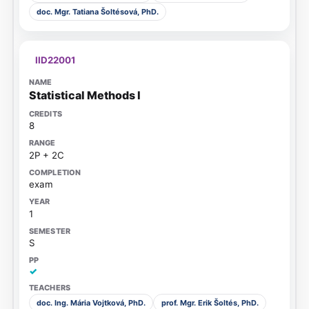
doc. Mgr. Tatiana Šoltésová, PhD.
IID22001
Statistical Methods I
8
2P + 2C
exam
1
S
✓
doc. Ing. Mária Vojtková, PhD.
prof. Mgr. Erik Šoltés, PhD.