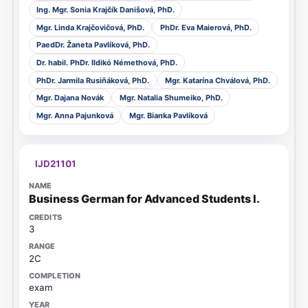
Ing. Mgr. Sonia Krajčík Danišová, PhD.
Mgr. Linda Krajčovičová, PhD.
PhDr. Eva Maierová, PhD.
PaedDr. Žaneta Pavlíková, PhD.
Dr. habil. PhDr. Ildikó Némethová, PhD.
PhDr. Jarmila Rusiňáková, PhD.
Mgr. Katarína Chválová, PhD.
Mgr. Dajana Novák
Mgr. Natalia Shumeiko, PhD.
Mgr. Anna Pajunková
Mgr. Bianka Pavlíková
IJD21101
Business German for Advanced Students I.
3
2C
exam