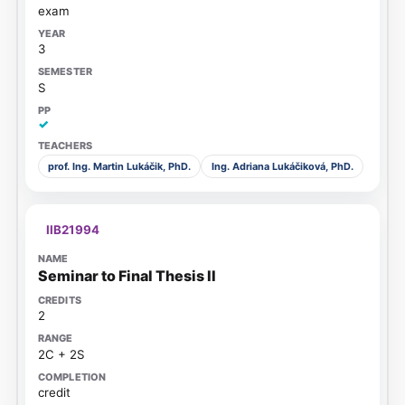
exam
3
S
✓
prof. Ing. Martin Lukáčik, PhD.
Ing. Adriana Lukáčiková, PhD.
IIB21994
Seminar to Final Thesis II
2
2C + 2S
credit