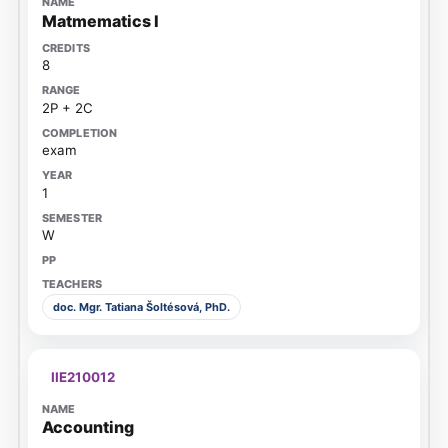
Matmematics I
8
2P + 2C
exam
1
W
doc. Mgr. Tatiana Šoltésová, PhD.
IIE210012
Accounting