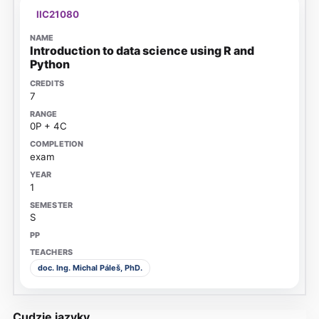
IIC21080
Introduction to data science using R and
Python
7
0P + 4C
exam
1
S
doc. Ing. Michal Páleš, PhD.
Cudzie jazyky