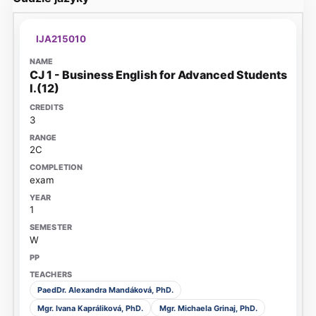
IJA215010
CJ 1 - Business English for Advanced Students
I.(12)
3
2C
exam
1
W
PaedDr. Alexandra Mandáková, PhD.
Mgr. Ivana Kapráliková, PhD.
Mgr. Michaela Grinaj, PhD.