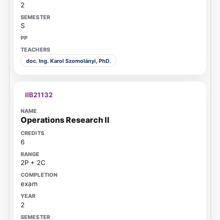
2
S
doc. Ing. Karol Szomolányi, PhD.
IIB21132
Operations Research II
6
2P + 2C
exam
2