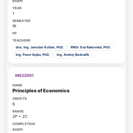
exam
1
W
doc. Ing. Jaroslav Kultan, PhD.
RNDr. Eva Rakovská, PhD.
Ing. Pavol Sojka, PhD.
Ing. Andrej Bednařík
INE22001
Principles of Economics
6
2P + 2C
exam