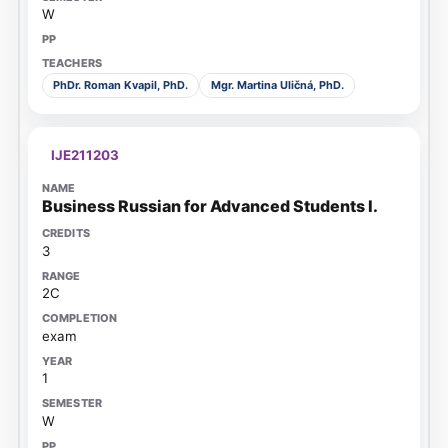
W
PhDr. Roman Kvapil, PhD.
Mgr. Martina Uličná, PhD.
IJE211203
Business Russian for Advanced Students I.
3
2C
exam
1
W