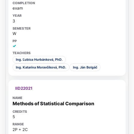
exam
3
W
✓
Ing. Ľubica Hurbánková, PhD.
Ing. Katarína Moravčíková, PhD.
Ing. Ján Bolgáč
IID22021
Methods of Statistical Comparison
5
2P + 2C