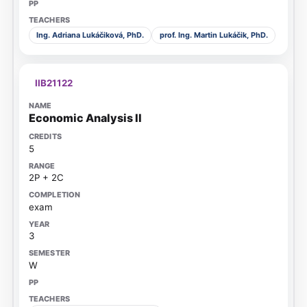
Ing. Adriana Lukáčiková, PhD.
prof. Ing. Martin Lukáčik, PhD.
IIB21122
Economic Analysis II
5
2P + 2C
exam
3
W