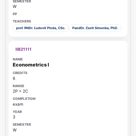
W
prof. RNDr. Ľudovít Pinda, CSc.
PaedDr. Zsolt Simonka, PhD.
IIB21111
Econometrics I
6
2P + 2C
exam
3
W