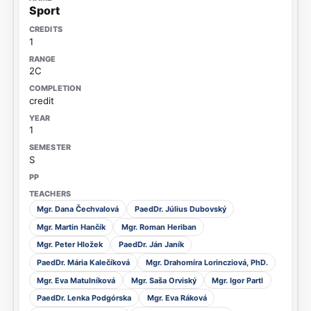
Sport
1
2C
credit
1
S
Mgr. Dana Čechvalová
PaedDr. Július Dubovský
Mgr. Martin Hančík
Mgr. Roman Heriban
Mgr. Peter Hložek
PaedDr. Ján Janík
PaedDr. Mária Kalečíková
Mgr. Drahomíra Lorincziová, PhD.
Mgr. Eva Matulníková
Mgr. Saša Orviský
Mgr. Igor Partl
PaedDr. Lenka Podgórska
Mgr. Eva Ráková