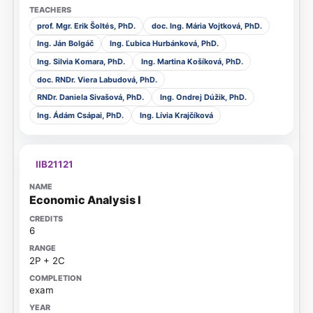
prof. Mgr. Erik Šoltés, PhD.
doc. Ing. Mária Vojtková, PhD.
Ing. Ján Bolgáč
Ing. Ľubica Hurbánková, PhD.
Ing. Silvia Komara, PhD.
Ing. Martina Košíková, PhD.
doc. RNDr. Viera Labudová, PhD.
RNDr. Daniela Sivašová, PhD.
Ing. Ondrej Dúžik, PhD.
Ing. Ádám Csápai, PhD.
Ing. Lívia Krajčíková
IIB21121
Economic Analysis I
6
2P + 2C
exam