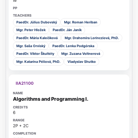
W
PaedDr. Július Dubovský
Mgr. Roman Heriban
Mgr. Peter Hložek
PaedDr. Ján Janík
PaedDr. Mária Kalečíková
Mgr. Drahomíra Lorincziová, PhD.
Mgr. Saša Orviský
PaedDr. Lenka Podgórska
PaedDr. Viktor Škultéty
Mgr. Zuzana Voltnerová
Mgr. Katarína Péliová, PhD.
Vladyslav Shutko
IIA21100
Algorithms and Programming I.
6
2P + 2C