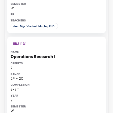
W
doc. Mgr. Vladimír Mucha, PhD.
IIB21131
Operations Research I
7
2P + 2C
exam
2
W