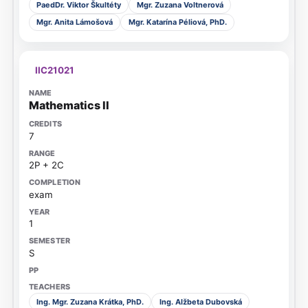
PaedDr. Viktor Škultéty
Mgr. Zuzana Voltnerová
Mgr. Anita Lámošová
Mgr. Katarína Péliová, PhD.
IIC21021
Mathematics II
7
2P + 2C
exam
1
S
Ing. Mgr. Zuzana Krátka, PhD.
Ing. Alžbeta Dubovská