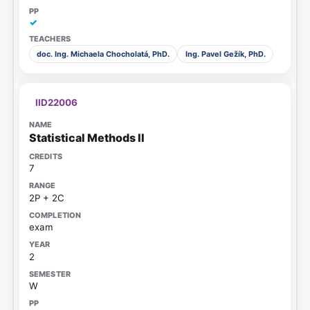
✓
doc. Ing. Michaela Chocholatá, PhD.
Ing. Pavel Gežík, PhD.
IID22006
Statistical Methods II
7
2P + 2C
exam
2
W