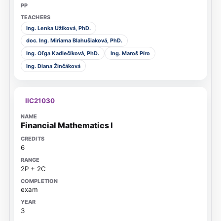
Ing. Lenka Užíková, PhD.
doc. Ing. Miriama Blahušiaková, PhD.
Ing. Oľga Kadlečíková, PhD.
Ing. Maroš Píro
Ing. Diana Žinčáková
IIC21030
Financial Mathematics I
6
2P + 2C
exam
3