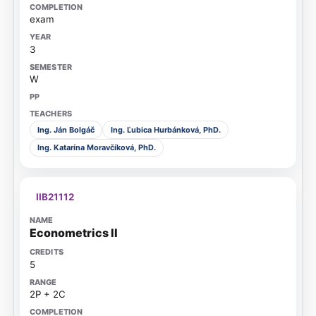
exam
3
W
Ing. Ján Bolgáč
Ing. Ľubica Hurbánková, PhD.
Ing. Katarína Moravčíková, PhD.
IIB21112
Econometrics II
5
2P + 2C