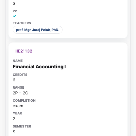
S
✓
prof. Mgr. Juraj Pekár, PhD.
IIE21132
Financial Accounting I
6
2P + 2C
exam
2
S