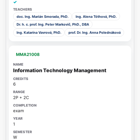
✓
doc. Ing. Marián Smorada, PhD.
Ing. Alena Tóthová, PhD.
Dr. h. c. prof. Ing. Peter Markovič, PhD., DBA
Ing. Katarína Vavrová, PhD.
prof. Dr. Ing. Anna Polednáková
MMA21008
Information Technology Management
6
2P + 2C
exam
1
W