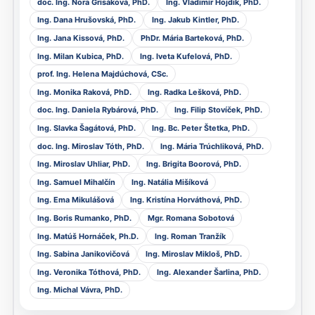
doc. Ing. Nora Grisáková, PhD.
Ing. Vladimír Hojdik, PhD.
Ing. Dana Hrušovská, PhD.
Ing. Jakub Kintler, PhD.
Ing. Jana Kissová, PhD.
PhDr. Mária Barteková, PhD.
Ing. Milan Kubica, PhD.
Ing. Iveta Kufelová, PhD.
prof. Ing. Helena Majdúchová, CSc.
Ing. Monika Raková, PhD.
Ing. Radka Lešková, PhD.
doc. Ing. Daniela Rybárová, PhD.
Ing. Filip Stovíček, PhD.
Ing. Slavka Šagátová, PhD.
Ing. Bc. Peter Štetka, PhD.
doc. Ing. Miroslav Tóth, PhD.
Ing. Mária Trúchliková, PhD.
Ing. Miroslav Uhliar, PhD.
Ing. Brigita Boorová, PhD.
Ing. Samuel Mihalčín
Ing. Natália Mišíková
Ing. Ema Mikulášová
Ing. Kristína Horváthová, PhD.
Ing. Boris Rumanko, PhD.
Mgr. Romana Sobotová
Ing. Matúš Hornáček, Ph.D.
Ing. Roman Tranžík
Ing. Sabina Janikovičová
Ing. Miroslav Mikloš, PhD.
Ing. Veronika Tóthová, PhD.
Ing. Alexander Šarlina, PhD.
Ing. Michal Vávra, PhD.