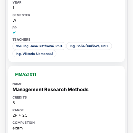
1
W
✓
doc. Ing. Jana Blštáková, PhD.
Ing. Soňa Ďurišová, PhD.
Ing. Viktória Slemenská
MMA21011
Management Research Methods
6
2P + 2C
exam