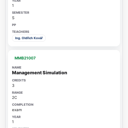
1
S
Ing. Oldřich Kovář
MMB21007
Management Simulation
3
2C
exam
1