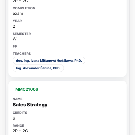
2P + 2C
exam
2
W
doc. Ing. Ivana Mišúnová Hudáková, PhD.
Ing. Alexander Šarlina, PhD.
MMC21006
Sales Strategy
6
2P + 2C