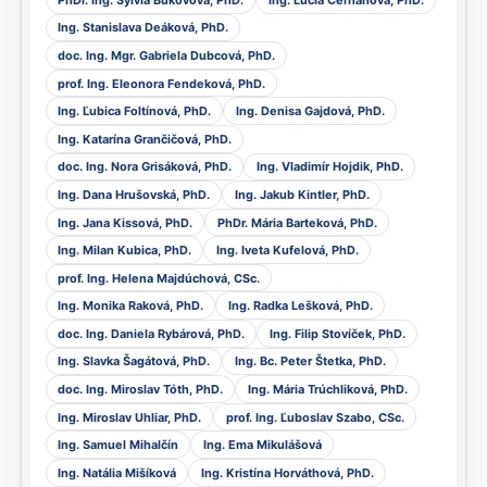
Ing. Stanislava Deáková, PhD.
doc. Ing. Mgr. Gabriela Dubcová, PhD.
prof. Ing. Eleonora Fendeková, PhD.
Ing. Ľubica Foltínová, PhD.
Ing. Denisa Gajdová, PhD.
Ing. Katarína Grančičová, PhD.
doc. Ing. Nora Grisáková, PhD.
Ing. Vladimír Hojdik, PhD.
Ing. Dana Hrušovská, PhD.
Ing. Jakub Kintler, PhD.
Ing. Jana Kissová, PhD.
PhDr. Mária Barteková, PhD.
Ing. Milan Kubica, PhD.
Ing. Iveta Kufelová, PhD.
prof. Ing. Helena Majdúchová, CSc.
Ing. Monika Raková, PhD.
Ing. Radka Lešková, PhD.
doc. Ing. Daniela Rybárová, PhD.
Ing. Filip Stovíček, PhD.
Ing. Slavka Šagátová, PhD.
Ing. Bc. Peter Štetka, PhD.
doc. Ing. Miroslav Tóth, PhD.
Ing. Mária Trúchliková, PhD.
Ing. Miroslav Uhliar, PhD.
prof. Ing. Ľuboslav Szabo, CSc.
Ing. Samuel Mihalčín
Ing. Ema Mikulášová
Ing. Natália Mišíková
Ing. Kristína Horváthová, PhD.