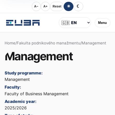
☀
☾
A−
A+
Reset
Language
🇬🇧
Menu
Home
/
Fakulta podnikového manažmentu
/
Management
Management
Study programme:
Management
Faculty:
Faculty of Business Management
Academic year:
2025/2026