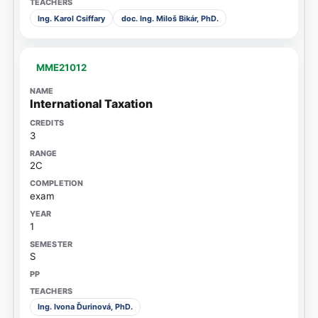
Ing. Karol Csiffary
doc. Ing. Miloš Bikár, PhD.
MME21012
International Taxation
3
2C
exam
1
S
Ing. Ivona Ďurinová, PhD.