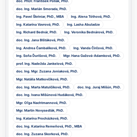
doc. PhDr. František Pollák, PhD.
doc. Ing. Marián Smorada, PhD.
Ing. Pavel Škriniar, PhD., MBA
Ing. Alena Tóthová, PhD.
Ing. Katarína Vavrová, PhD.
Ing. Lasha Abuladze
Ing. Richard Bednár, PhD.
Ing. Veronika Bednárová, PhD.
doc. Ing. Jana Blštáková, PhD.
Ing. Andrea Čambalíková, PhD.
Ing. Vanda Čirčová, PhD.
Ing. Soňa Ďurišová, PhD.
Mgr. Hana Gažová-Adamková, PhD.
prof. Ing. Nadežda Jankelová, PhD.
doc. Ing. Mgr. Zuzana Joniaková, PhD.
Mgr. Natália Matkovčíková, PhD.
doc. Ing. Marta Matulčíková, PhD.
doc. Ing. Juraj Mišún, PhD.
doc. Ing. Ivana Mišúnová Hudáková, PhD.
Mgr. Oľga Nachtmannová, PhD.
Mgr. Martin Novysedlák, PhD.
Ing. Katarína Procházková, PhD.
doc. Ing. Katarína Remeňová, PhD., MBA
doc. Ing. Zuzana Skorková, PhD.