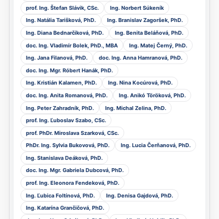
prof. Ing. Štefan Slávik, CSc.
Ing. Norbert Súkeník
Ing. Natália Tarišková, PhD.
Ing. Branislav Zagoršek, PhD.
Ing. Diana Bednarčíková, PhD.
Ing. Benita Beláňová, PhD.
doc. Ing. Vladimír Bolek, PhD., MBA
Ing. Matej Černý, PhD.
Ing. Jana Filanová, PhD.
doc. Ing. Anna Hamranová, PhD.
doc. Ing. Mgr. Róbert Hanák, PhD.
Ing. Kristián Kalamen, PhD.
Ing. Nina Kocúrová, PhD.
doc. Ing. Anita Romanová, PhD.
Ing. Anikó Töröková, PhD.
Ing. Peter Zahradník, PhD.
Ing. Michal Zelina, PhD.
prof. Ing. Ľuboslav Szabo, CSc.
prof. PhDr. Miroslava Szarková, CSc.
PhDr. Ing. Sylvia Bukovová, PhD.
Ing. Lucia Čerňanová, PhD.
Ing. Stanislava Deáková, PhD.
doc. Ing. Mgr. Gabriela Dubcová, PhD.
prof. Ing. Eleonora Fendeková, PhD.
Ing. Ľubica Foltínová, PhD.
Ing. Denisa Gajdová, PhD.
Ing. Katarína Grančičová, PhD.