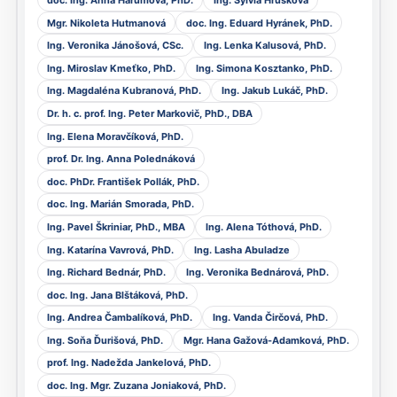
Mgr. Nikoleta Hutmanová
doc. Ing. Eduard Hyránek, PhD.
Ing. Veronika Jánošová, CSc.
Ing. Lenka Kalusová, PhD.
Ing. Miroslav Kmeťko, PhD.
Ing. Simona Kosztanko, PhD.
Ing. Magdaléna Kubranová, PhD.
Ing. Jakub Lukáč, PhD.
Dr. h. c. prof. Ing. Peter Markovič, PhD., DBA
Ing. Elena Moravčíková, PhD.
prof. Dr. Ing. Anna Polednáková
doc. PhDr. František Pollák, PhD.
doc. Ing. Marián Smorada, PhD.
Ing. Pavel Škriniar, PhD., MBA
Ing. Alena Tóthová, PhD.
Ing. Katarína Vavrová, PhD.
Ing. Lasha Abuladze
Ing. Richard Bednár, PhD.
Ing. Veronika Bednárová, PhD.
doc. Ing. Jana Blštáková, PhD.
Ing. Andrea Čambalíková, PhD.
Ing. Vanda Čirčová, PhD.
Ing. Soňa Ďurišová, PhD.
Mgr. Hana Gažová-Adamková, PhD.
prof. Ing. Nadežda Jankelová, PhD.
doc. Ing. Mgr. Zuzana Joniaková, PhD.