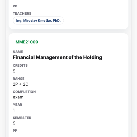
Ing. Miroslav Kmeťko, PhD.
MME21009
Financial Management of the Holding
5
2P + 2C
exam
1
S