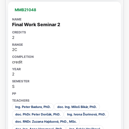
MMB21048
Final Work Seminar 2
2
2C
credit
2
S
Ing. Peter Badura, PhD.
doc. Ing. Miloš Bikár, PhD.
doc. PhDr. Peter Dorčák, PhD.
Ing. Ivona Ďurinová, PhD.
doc. RNDr. Zuzana Hajduová, PhD., MSc.
doc. Ing. Anna Harumová, PhD.
Ing. Sylvia Hrušková