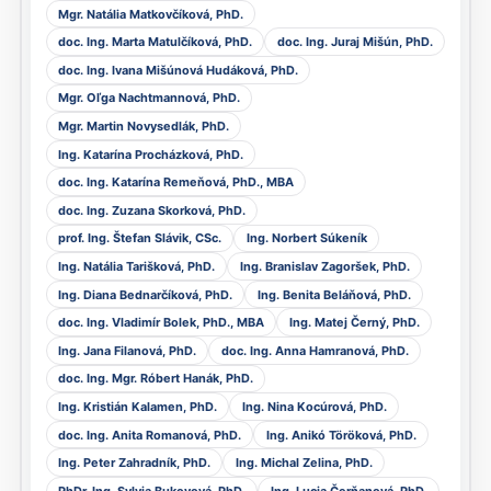
Mgr. Natália Matkovčíková, PhD.
doc. Ing. Marta Matulčíková, PhD.
doc. Ing. Juraj Mišún, PhD.
doc. Ing. Ivana Mišúnová Hudáková, PhD.
Mgr. Oľga Nachtmannová, PhD.
Mgr. Martin Novysedlák, PhD.
Ing. Katarína Procházková, PhD.
doc. Ing. Katarína Remeňová, PhD., MBA
doc. Ing. Zuzana Skorková, PhD.
prof. Ing. Štefan Slávik, CSc.
Ing. Norbert Súkeník
Ing. Natália Tarišková, PhD.
Ing. Branislav Zagoršek, PhD.
Ing. Diana Bednarčíková, PhD.
Ing. Benita Beláňová, PhD.
doc. Ing. Vladimír Bolek, PhD., MBA
Ing. Matej Černý, PhD.
Ing. Jana Filanová, PhD.
doc. Ing. Anna Hamranová, PhD.
doc. Ing. Mgr. Róbert Hanák, PhD.
Ing. Kristián Kalamen, PhD.
Ing. Nina Kocúrová, PhD.
doc. Ing. Anita Romanová, PhD.
Ing. Anikó Töröková, PhD.
Ing. Peter Zahradník, PhD.
Ing. Michal Zelina, PhD.
PhDr. Ing. Sylvia Bukovová, PhD.
Ing. Lucia Čerňanová, PhD.