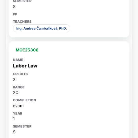
S
Ing. Andrea Čambalíková, PhD.
MOE25306
Labor Law
3
2C
exam
1
S